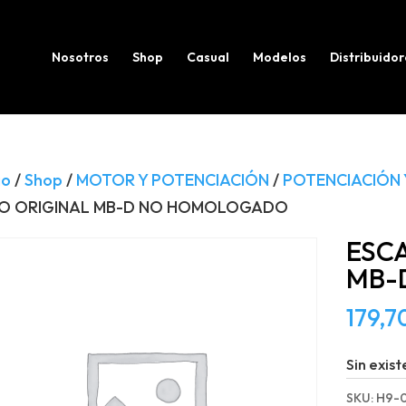
Búsqueda
de
productos
Nosotros
Shop
Casual
Modelos
Distribuidor
io
/
Shop
/
MOTOR Y POTENCIACIÓN
/
POTENCIACIÓN 
PO ORIGINAL MB-D NO HOMOLOGADO
ESCA
MB-
179,7
Sin exist
SKU:
H9-