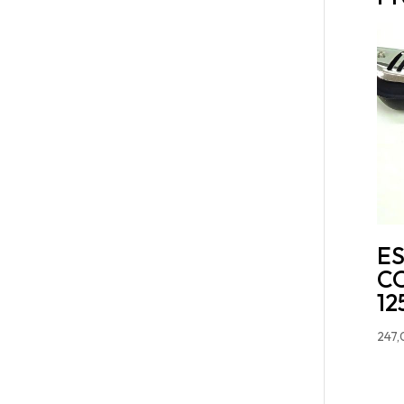
E
C
12
247,