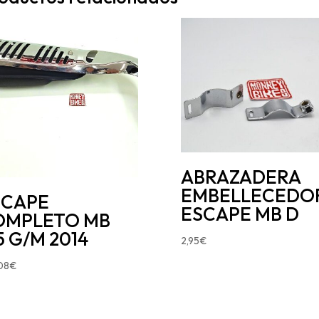
ABRAZADERA
EMBELLECEDO
SCAPE
ESCAPE MB D
OMPLETO MB
5 G/M 2014
2,95
€
08
€