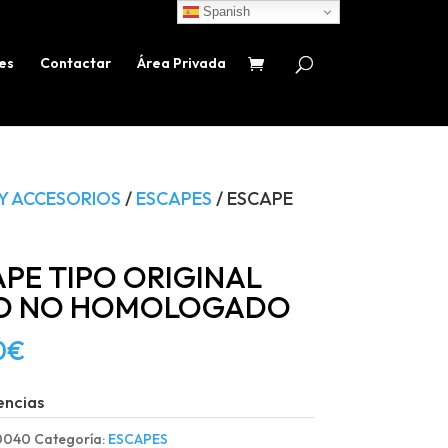
Spanish
es
Contactar
Área Privada
Y ACCESORIOS
/
ESCAPES
/ ESCAPE
PE TIPO ORIGINAL
D NO HOMOLOGADO
0
€
encias
0040
Categoría:
ESCAPES