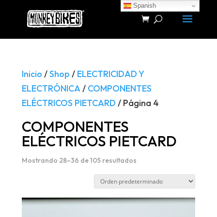
Spanish
Búsqueda
de
productos
Inicio
/
Shop
/
ELECTRICIDAD Y
ELECTRÓNICA
/
COMPONENTES
ELÉCTRICOS PIETCARD
/ Página 4
COMPONENTES
ELÉCTRICOS PIETCARD
Mostrando 28–36 de 105 resultados