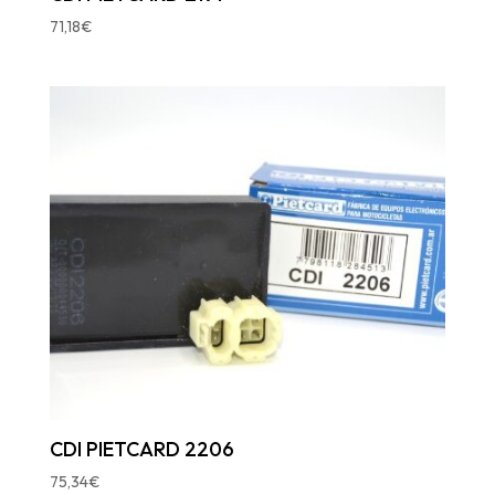
71,18
€
CDI PIETCARD 2206
75,34
€