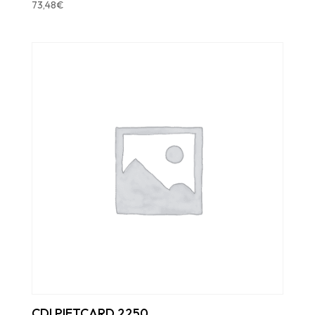
73,48
€
CDI PIETCARD 2250