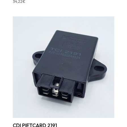
34,22
€
CDI PIETCARD 2191