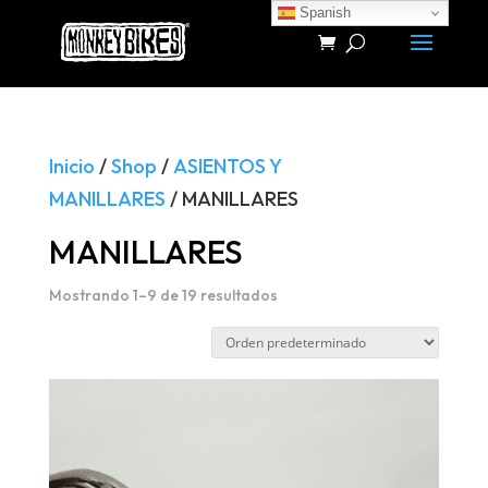
Spanish
Búsqueda
de
productos
Inicio
/
Shop
/
ASIENTOS Y
MANILLARES
/ MANILLARES
MANILLARES
Mostrando 1–9 de 19 resultados