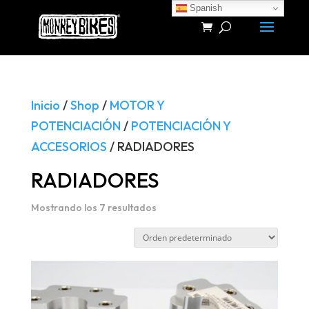
Spanish
Búsqueda
de
productos
Inicio
/
Shop
/
MOTOR Y
POTENCIACIÓN
/
POTENCIACIÓN Y
ACCESORIOS
/ RADIADORES
RADIADORES
Mostrando los 7 resultados