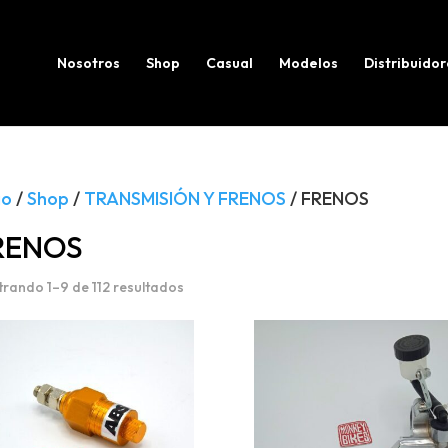
Búsqueda
de
productos
Nosotros
Shop
Casual
Modelos
Distribuidor
io
/
Shop
/
TRANSMISIÓN Y FRENOS
/ FRENOS
RENOS
rando 1–9 de 112 resultados