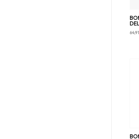
BO
DE
64,91
BO