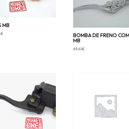
S MB
2
€
BOMBA DE FRENO CO
MB
69,41
€