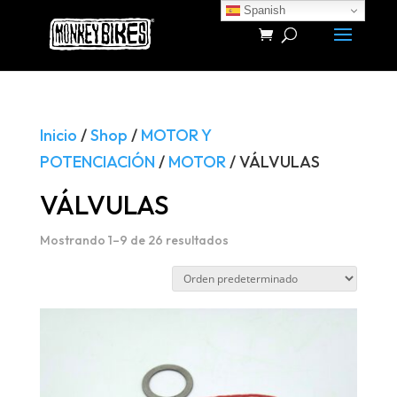
Spanish
Búsqueda
de
productos
Inicio
/
Shop
/
MOTOR Y
POTENCIACIÓN
/
MOTOR
/ VÁLVULAS
VÁLVULAS
Mostrando 1–9 de 26 resultados