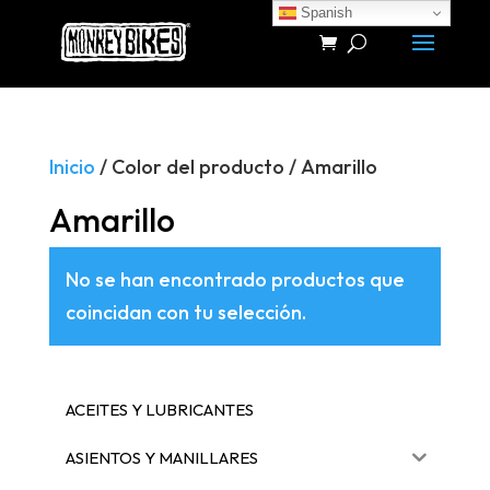
Spanish
Búsqueda
de
productos
Inicio
/ Color del producto / Amarillo
Amarillo
No se han encontrado productos que
coincidan con tu selección.
ACEITES Y LUBRICANTES
ASIENTOS Y MANILLARES