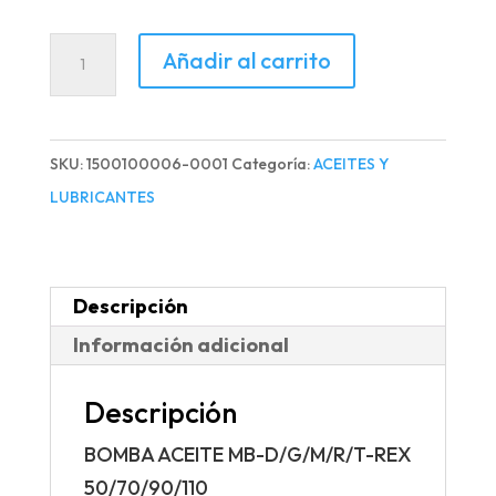
BOMBA
Añadir al carrito
ACEITE
MB-
D/G/M/R/T-
SKU:
1500100006-0001
Categoría:
ACEITES Y
REX
LUBRICANTES
50/70/90/110
cantidad
Descripción
Información adicional
Descripción
BOMBA ACEITE MB-D/G/M/R/T-REX
50/70/90/110