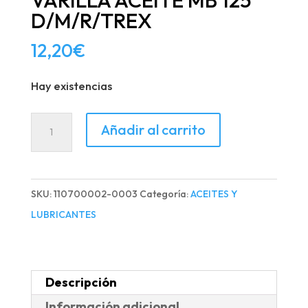
VARILLA ACEITE MB 125
D/M/R/TREX
12,20
€
Hay existencias
VARILLA
Añadir al carrito
ACEITE
MB
125
SKU:
110700002-0003
Categoría:
ACEITES Y
D/M/R/TREX
LUBRICANTES
cantidad
Descripción
Información adicional