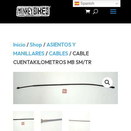
Spanish
Búsqueda
de
productos
Inicio
/
Shop
/
ASIENTOS Y
MANILLARES
/
CABLES
/ CABLE
CUENTAKILOMETROS MB SM/TR