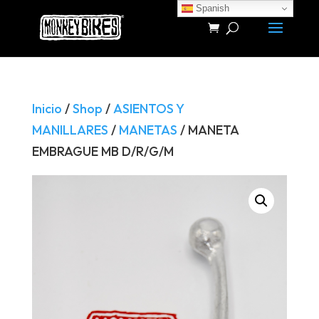
Spanish
Búsqueda
de
productos
Inicio
/
Shop
/
ASIENTOS Y
MANILLARES
/
MANETAS
/ MANETA
EMBRAGUE MB D/R/G/M