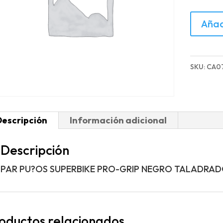
PAR
Añad
PU?
OS
SUPERB
SKU:
CA07
PRO-
GRIP
NEGRO
Descripción
Información adicional
TALAD
cantida
Descripción
PAR PU?OS SUPERBIKE PRO-GRIP NEGRO TALADRA
oductos relacionados