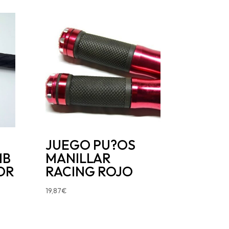
JUEGO PU?OS
MB
MANILLAR
OR
RACING ROJO
19,87
€