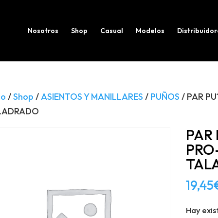
Búsqueda
de
productos
Nosotros
Shop
Casual
Modelos
Distribuidor
io
/
Shop
/
ASIENTOS Y MANILLARES
/
PUÑOS
/ PAR P
LADRADO
PAR 
PRO
TAL
19,45
Hay exis