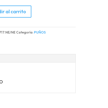
ir al carrito
IKE
17.NE/NE
Categoría:
PUÑOS
RADO
d
DO