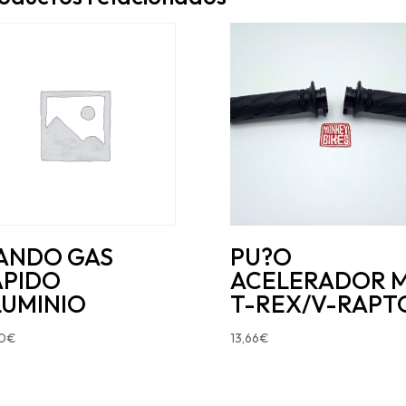
ANDO GAS
PU?O
APIDO
ACELERADOR 
LUMINIO
T-REX/V-RAPT
0
€
13,66
€