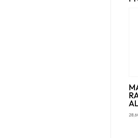
M
R
A
28,6