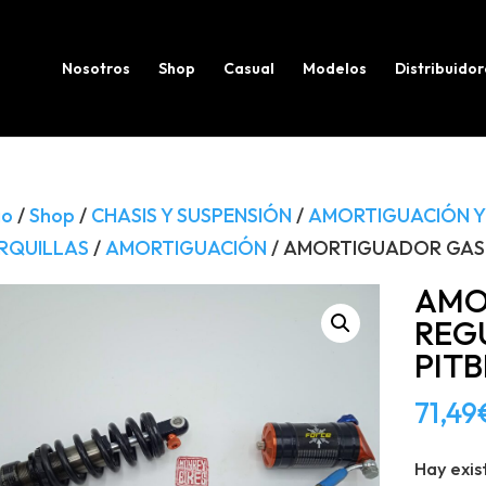
Búsqueda
de
productos
Nosotros
Shop
Casual
Modelos
Distribuidor
io
/
Shop
/
CHASIS Y SUSPENSIÓN
/
AMORTIGUACIÓN Y
RQUILLAS
/
AMORTIGUACIÓN
/ AMORTIGUADOR GAS 
AMO
REG
PITB
71,49
Hay exis