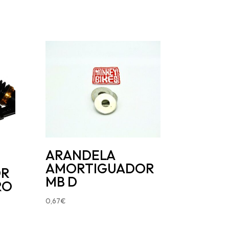
ARANDELA
AMORTIGUADOR
OR
MB D
RO
0,67
€