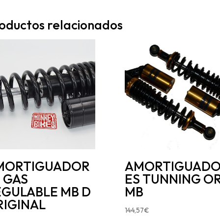
oductos relacionados
MORTIGUADOR
AMORTIGUAD
 GAS
ES TUNNING O
EGULABLE MB D
MB
RIGINAL
144,57
€