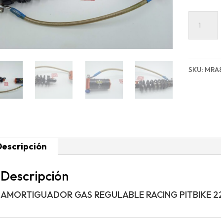
AMORT
GAS
REGULA
RACING
SKU:
MRA
PITBIKE
22CM
cantida
Descripción
Descripción
AMORTIGUADOR GAS REGULABLE RACING PITBIKE 