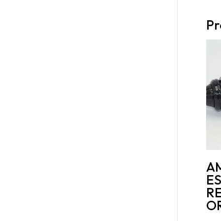
Pr
A
ES
R
O