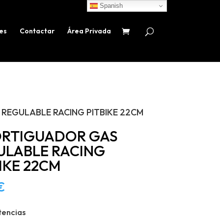
Spanish
es
Contactar
Área Privada
REGULABLE RACING PITBIKE 22CM
RTIGUADOR GAS
ULABLE RACING
IKE 22CM
€
tencias