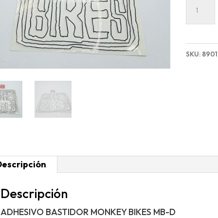
ADHESI
BASTID
MONKE
BIKES
SKU:
8901
MB-
D
cantida
Descripción
Descripción
ADHESIVO BASTIDOR MONKEY BIKES MB-D