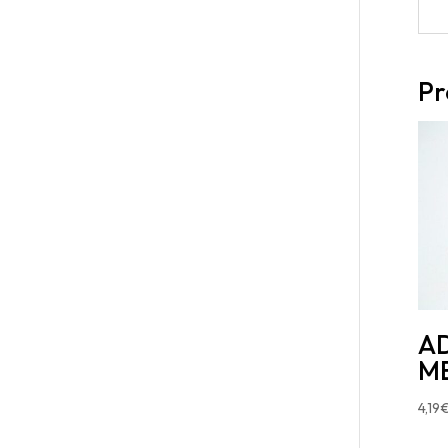
Pr
AD
M
4,19