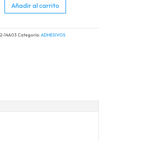
VO
Añadir al carrito
OR
Y
2-14A03
Categoría:
ADHESIVOS
d