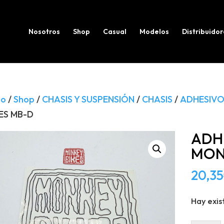
Búsqueda
de
productos
Nosotros
Shop
Casual
Modelos
Distribuidor
io
/
Shop
/
CHASIS Y SUSPENSIÓN
/
CHASIS
/
ADHESIVO
ES MB-D
ADH
MON
20,35
Hay exis