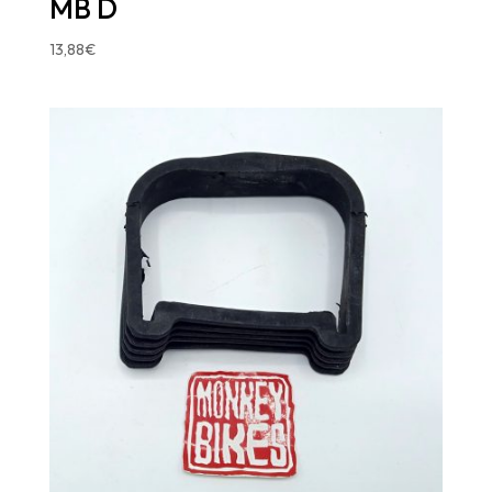
MB D
13,88
€