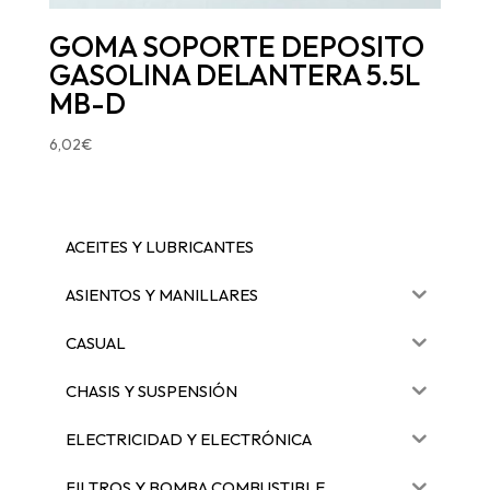
GOMA SOPORTE DEPOSITO
GASOLINA DELANTERA 5.5L
MB-D
6,02
€
ACEITES Y LUBRICANTES
ASIENTOS Y MANILLARES
CASUAL
CHASIS Y SUSPENSIÓN
ELECTRICIDAD Y ELECTRÓNICA
FILTROS Y BOMBA COMBUSTIBLE