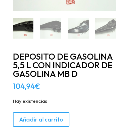
DEPOSITO DE GASOLINA
5,5 L CON INDICADOR DE
GASOLINA MB D
104,94
€
Hay existencias
DEPOSITO
Añadir al carrito
DE