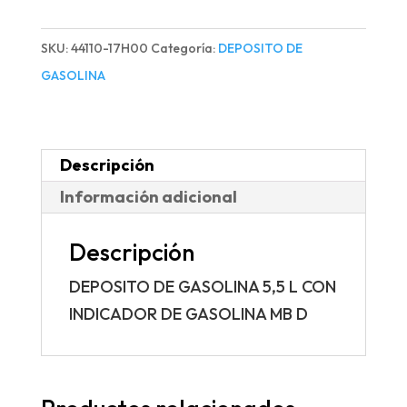
GASOLINA
5,5
SKU:
44110-17H00
Categoría:
DEPOSITO DE
L
GASOLINA
CON
INDICADOR
DE
Descripción
GASOLINA
Información adicional
MB
D
Descripción
cantidad
DEPOSITO DE GASOLINA 5,5 L CON
INDICADOR DE GASOLINA MB D