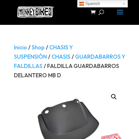
Spanish
Búsqueda
de
productos
Inicio
/
Shop
/
CHASIS Y
SUSPENSIÓN
/
CHASIS
/
GUARDABARROS Y
FALDILLAS
/ FALDILLA GUARDABARROS
DELANTERO MB D