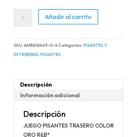
JUEGO
Añadir al carrito
PISANTES
TRASERO
COLOR
SKU:
AMRA18669-0-4
Categorías:
PISANTES Y
ORO
ESTRIBERAS
,
PISANTES
R&B*
cantidad
Descripción
Información adicional
Descripción
JUEGO PISANTES TRASERO COLOR
ORO R&B*