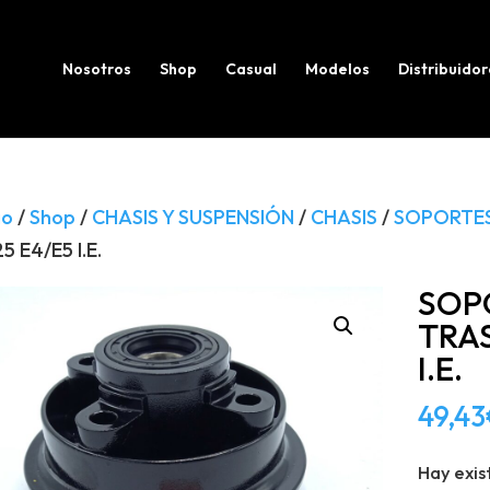
Búsqueda
de
productos
Nosotros
Shop
Casual
Modelos
Distribuidor
io
/
Shop
/
CHASIS Y SUSPENSIÓN
/
CHASIS
/
SOPORTE
25 E4/E5 I.E.
SOP
TRAS
I.E.
49,43
Hay exis