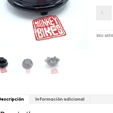
SOPOR
CORON
TRASER
MB-
SKU:
6530
D
125
E4/E5
I.E.
cantida
Descripción
Información adicional