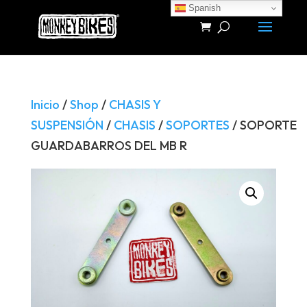
Spanish
Búsqueda
de
productos
Inicio
/
Shop
/
CHASIS Y
SUSPENSIÓN
/
CHASIS
/
SOPORTES
/ SOPORTE
GUARDABARROS DEL MB R