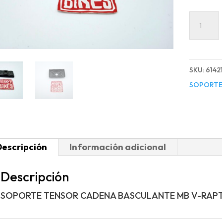
SOPOR
TENSO
CADEN
BASCU
SKU:
6142
MB
SOPORTE
V-
RAPTO
cantida
Descripción
Información adicional
Descripción
SOPORTE TENSOR CADENA BASCULANTE MB V-RAP