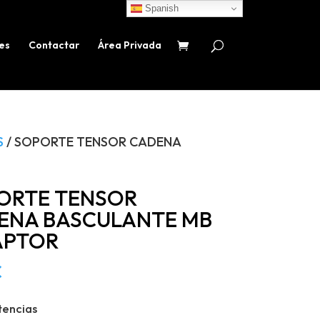
Spanish
es
Contactar
Área Privada
S
/ SOPORTE TENSOR CADENA
ORTE TENSOR
ENA BASCULANTE MB
APTOR
€
tencias