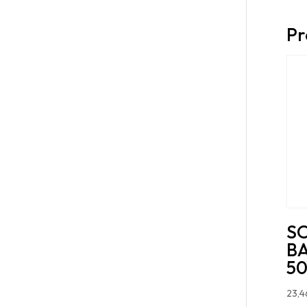
Pr
S
BA
50
23,4