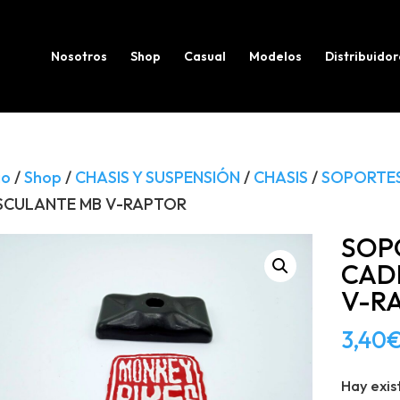
Búsqueda
de
productos
Nosotros
Shop
Casual
Modelos
Distribuidor
io
/
Shop
/
CHASIS Y SUSPENSIÓN
/
CHASIS
/
SOPORTE
SCULANTE MB V-RAPTOR
SOP
CAD
V-R
3,40
Hay exis