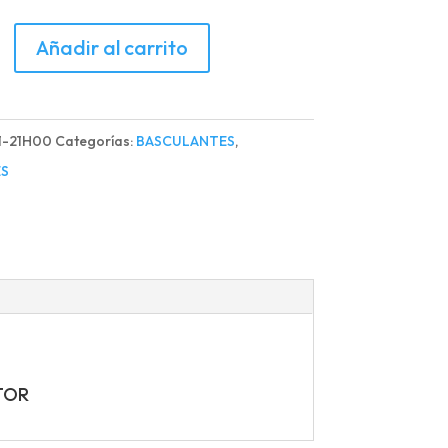
TE
Añadir al carrito
R
A
LANTE
1-21H00
Categorías:
BASCULANTES
,
S
R
d
TOR