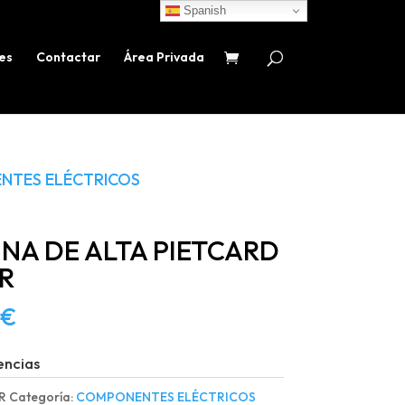
Spanish
es
Contactar
Área Privada
NTES ELÉCTRICOS
NA DE ALTA PIETCARD
R
€
encias
R
Categoría:
COMPONENTES ELÉCTRICOS