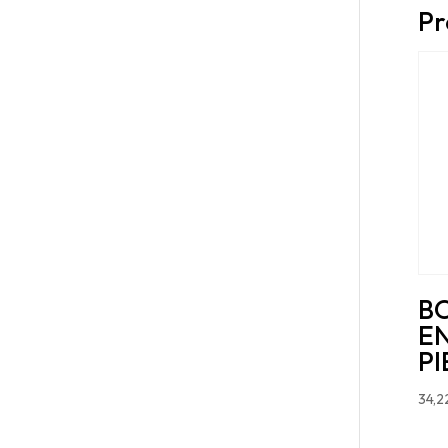
Pr
B
E
PI
34,2