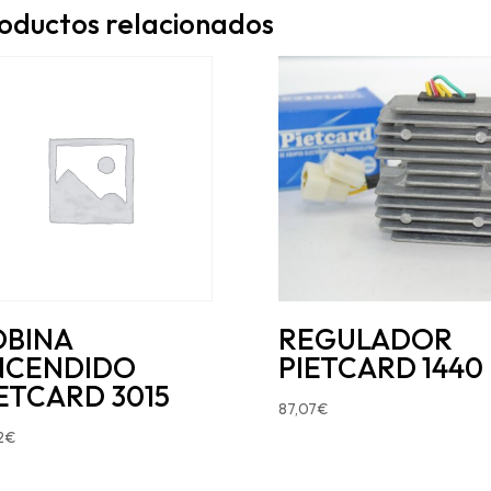
oductos relacionados
OBINA
REGULADOR
NCENDIDO
PIETCARD 1440
ETCARD 3015
87,07
€
2
€