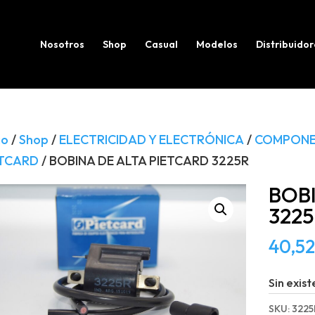
Búsqueda
de
productos
Nosotros
Shop
Casual
Modelos
Distribuidor
io
/
Shop
/
ELECTRICIDAD Y ELECTRÓNICA
/
COMPONE
ETCARD
/ BOBINA DE ALTA PIETCARD 3225R
BOBI
3225
40,52
Sin exist
SKU:
3225