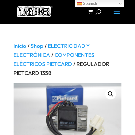
Spanish
Búsqueda
de
productos
Inicio
/
Shop
/
ELECTRICIDAD Y
ELECTRÓNICA
/
COMPONENTES
ELÉCTRICOS PIETCARD
/ REGULADOR
PIETCARD 1358