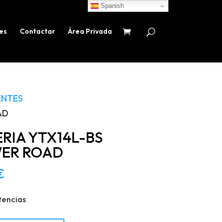
Spanish
es
Contactar
Área Privada
NTES
AD
RIA YTX14L-BS
ER ROAD
€
tencias