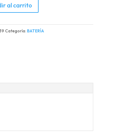
A
ir al carrito
-
39
Categoría:
BATERÍA
d