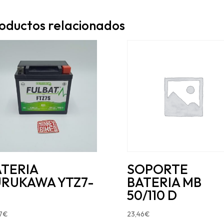
oductos relacionados
ATERIA
SOPORTE
URUKAWA YTZ7-
BATERIA MB
50/110 D
7
€
23,46
€