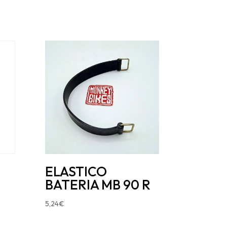
ELASTICO
BATERIA MB 90 R
5,24
€