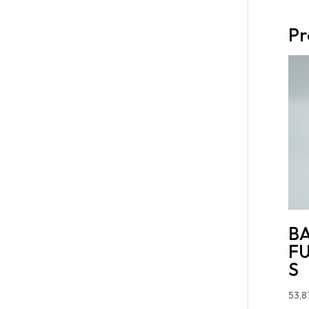
Pr
B
F
S
53,8