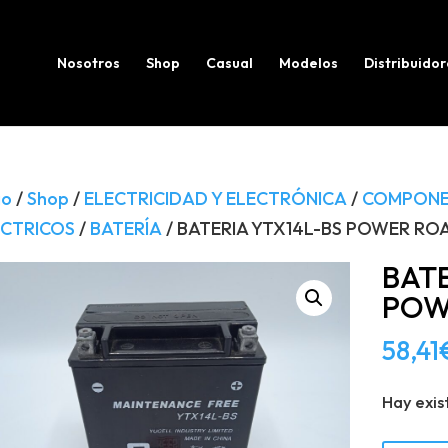
Búsqueda
de
productos
Nosotros
Shop
Casual
Modelos
Distribuidor
io
/
Shop
/
ELECTRICIDAD Y ELECTRÓNICA
/
COMPONE
ÉCTRICOS
/
BATERÍA
/ BATERIA YTX14L-BS POWER RO
BATE
POW
58,41
Hay exis