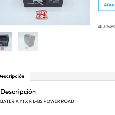
BATERI
Añad
YTX14L
BS
POWER
SKU:
1429
ROAD
cantida
Descripción
Descripción
BATERIA YTX14L-BS POWER ROAD