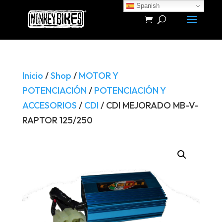
Spanish
Búsqueda
de
productos
Inicio
/
Shop
/
MOTOR Y
POTENCIACIÓN
/
POTENCIACIÓN Y
ACCESORIOS
/
CDI
/ CDI MEJORADO MB-V-
RAPTOR 125/250