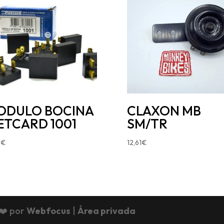
ODULO BOCINA
CLAXON MB
ETCARD 1001
SM/TR
6
€
12,61
€
❤️ por
Webfocus
|
Área privada