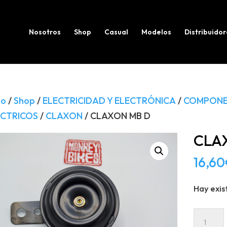
Búsqueda
de
productos
Nosotros
Shop
Casual
Modelos
Distribuidor
io
/
Shop
/
ELECTRICIDAD Y ELECTRÓNICA
/
COMPONE
ÉCTRICOS
/
CLAXON
/ CLAXON MB D
CLA
16,60
Hay exis
CLAXO