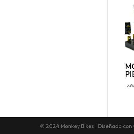
M
PI
15,9
© 2024 Monkey Bikes | Diseñado con 