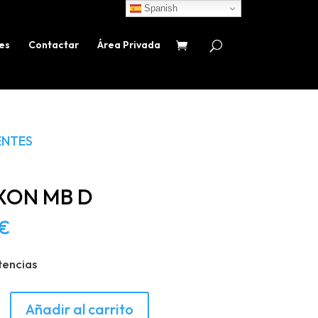
Spanish
es
Contactar
Área Privada
NTES
XON MB D
€
tencias
N
Añadir al carrito