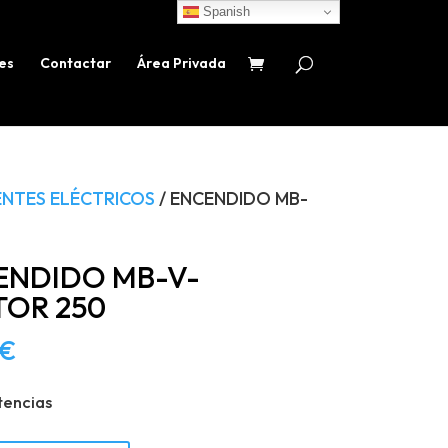
Spanish
es
Contactar
Área Privada
NTES ELÉCTRICOS
/ ENCENDIDO MB-
ENDIDO MB-V-
TOR 250
€
tencias