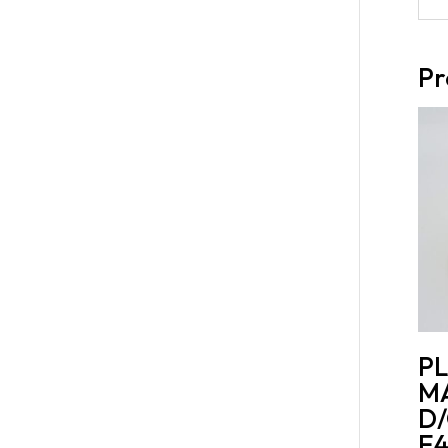
Pr
P
M
D/
E