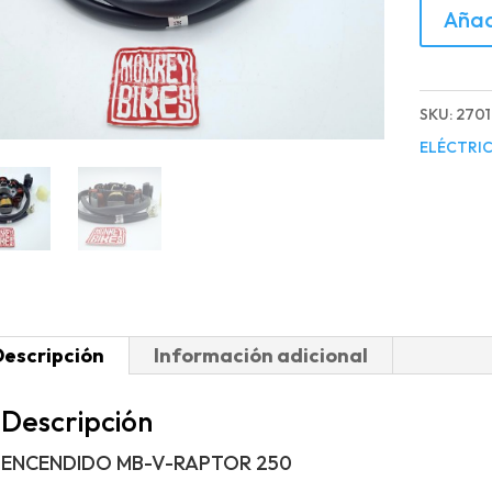
ENCEND
Añad
MB-
V-
RAPTO
SKU:
270
250
ELÉCTRI
cantida
Descripción
Información adicional
Descripción
ENCENDIDO MB-V-RAPTOR 250