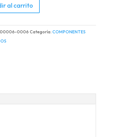
IDO
ir al carrito
R
100006-0006
Categoría:
COMPONENTES
COS
d