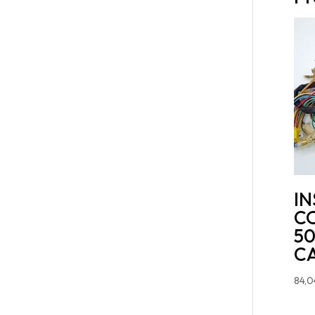
I
C
50
C
84,0