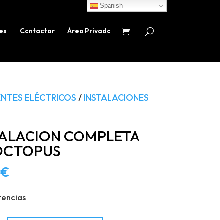
Spanish
es
Contactar
Área Privada
NTES ELÉCTRICOS
/
INSTALACIONES
TALACION COMPLETA
OCTOPUS
9
€
tencias