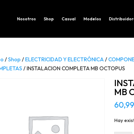
Búsqueda
de
productos
Nosotros
Shop
Casual
Modelos
Distribuidor
io
/
Shop
/
ELECTRICIDAD Y ELECTRÓNICA
/
COMPONE
MPLETAS
/ INSTALACION COMPLETA MB OCTOPUS
INS
MB 
60,9
Hay exis