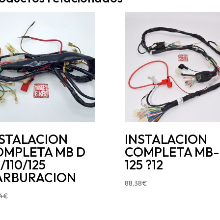
NSTALACION
INSTALACION
OMPLETA MB D
COMPLETA MB
/110/125
125 ?12
ARBURACION
88,38
€
4
€