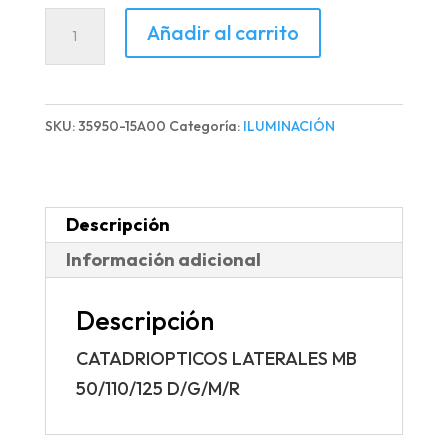
CATADRIOPTICOS
Añadir al carrito
LATERALES
MB
50/110/125
SKU:
35950-15A00
Categoría:
ILUMINACIÓN
D/G/M/R
cantidad
Descripción
Información adicional
Descripción
CATADRIOPTICOS LATERALES MB
50/110/125 D/G/M/R