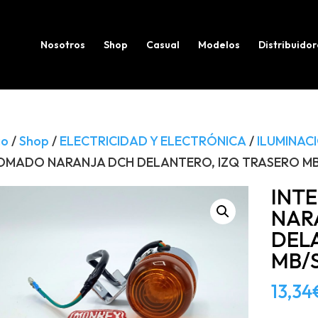
Búsqueda
de
productos
Nosotros
Shop
Casual
Modelos
Distribuidor
io
/
Shop
/
ELECTRICIDAD Y ELECTRÓNICA
/
ILUMINAC
OMADO NARANJA DCH DELANTERO, IZQ TRASERO 
INT
NAR
DEL
MB/
13,34