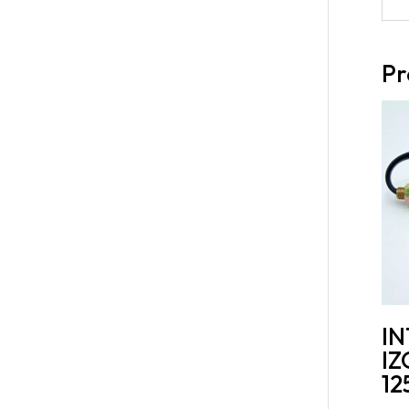
Pr
I
IZ
12