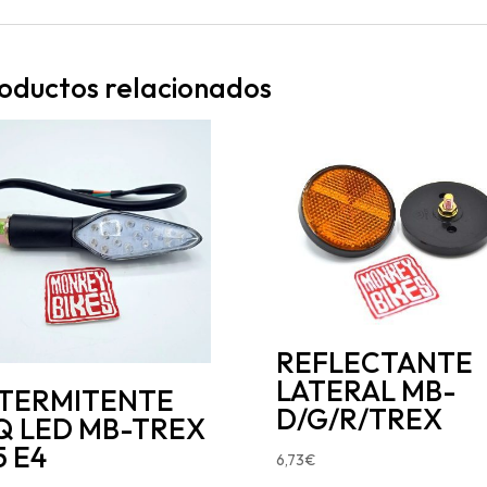
oductos relacionados
REFLECTANTE
LATERAL MB-
NTERMITENTE
D/G/R/TREX
Q LED MB-TREX
5 E4
6,73
€