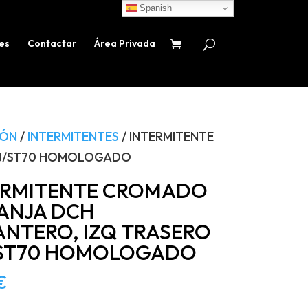
Spanish
es
Contactar
Área Privada
IÓN
/
INTERMITENTES
/ INTERMITENTE
MB/ST70 HOMOLOGADO
ERMITENTE CROMADO
ANJA DCH
ANTERO, IZQ TRASERO
ST70 HOMOLOGADO
€