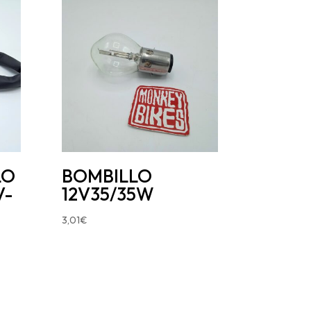
LO
BOMBILLO
V-
12V35/35W
3,01
€