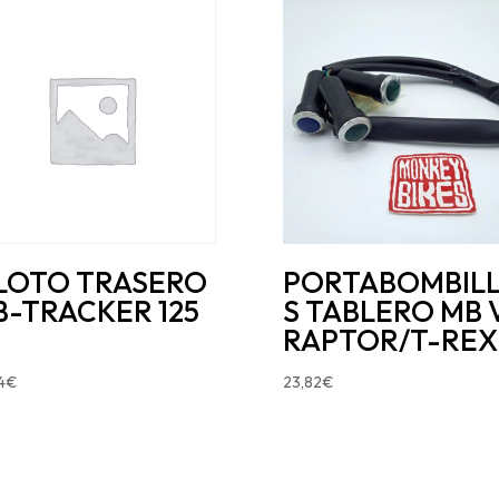
ILOTO TRASERO
PORTABOMBIL
-TRACKER 125
S TABLERO MB 
RAPTOR/T-REX
4
€
23,82
€