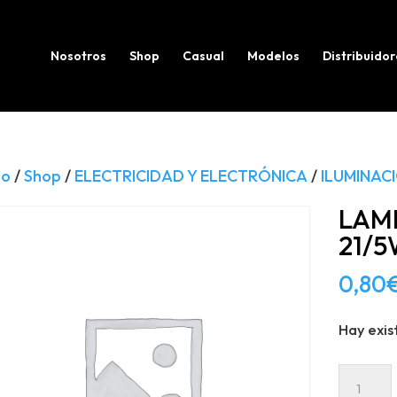
Búsqueda
de
productos
Nosotros
Shop
Casual
Modelos
Distribuidor
io
/
Shop
/
ELECTRICIDAD Y ELECTRÓNICA
/
ILUMINAC
LAM
21/
0,80
Hay exis
LAMPA