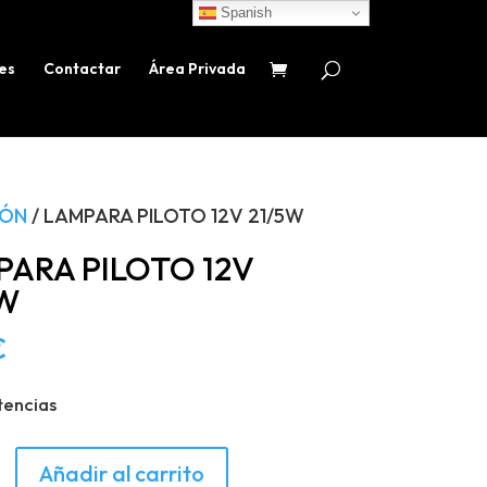
Spanish
es
Contactar
Área Privada
IÓN
/ LAMPARA PILOTO 12V 21/5W
PARA PILOTO 12V
5W
€
tencias
RA
Añadir al carrito