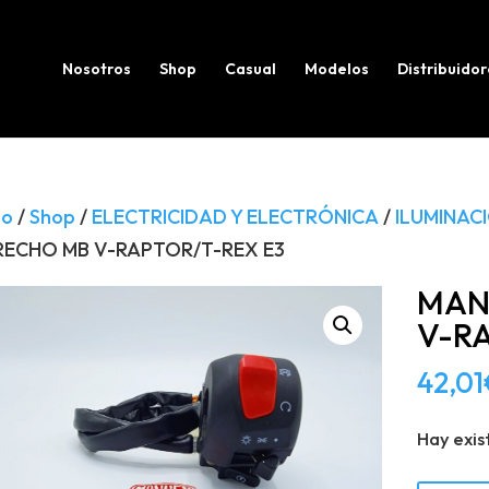
Búsqueda
de
productos
Nosotros
Shop
Casual
Modelos
Distribuidor
io
/
Shop
/
ELECTRICIDAD Y ELECTRÓNICA
/
ILUMINAC
RECHO MB V-RAPTOR/T-REX E3
MAN
V-R
42,01
Hay exis