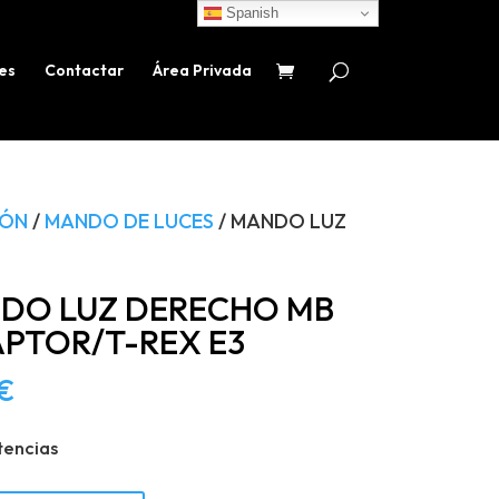
Spanish
es
Contactar
Área Privada
IÓN
/
MANDO DE LUCES
/ MANDO LUZ
DO LUZ DERECHO MB
APTOR/T-REX E3
€
tencias