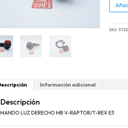
MANDO
Añad
LUZ
DEREC
MB
SKU:
372
V-
RAPTOR
REX
E3
cantida
Descripción
Información adicional
Descripción
MANDO LUZ DERECHO MB V-RAPTOR/T-REX E3