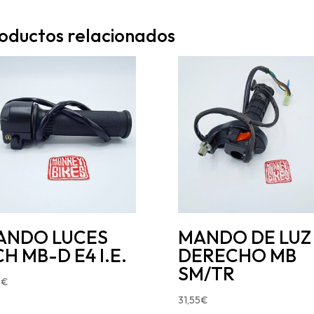
oductos relacionados
ANDO LUCES
MANDO DE LUZ
H MB-D E4 I.E.
DERECHO MB
SM/TR
6
€
31,55
€