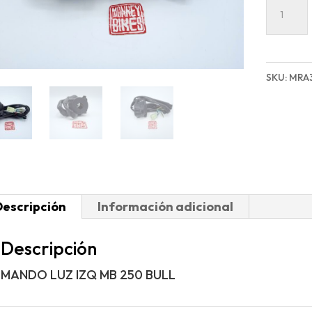
MANDO
LUZ
IZQ
MB
SKU:
MRA
250
BULL
cantida
Descripción
Información adicional
Descripción
MANDO LUZ IZQ MB 250 BULL