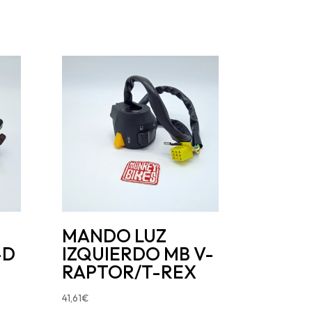
MANDO LUZ
-D
IZQUIERDO MB V-
RAPTOR/T-REX
41,61
€