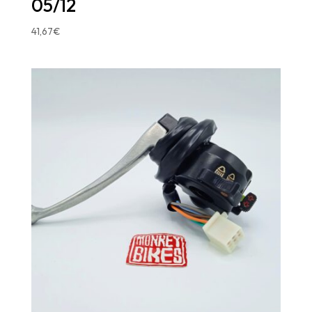
05/12
41,67
€