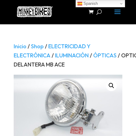
Spanish
Búsqueda
de
productos
Inicio
/
Shop
/
ELECTRICIDAD Y
ELECTRÓNICA
/
ILUMINACIÓN
/
ÓPTICAS
/ OPTI
DELANTERA MB ACE