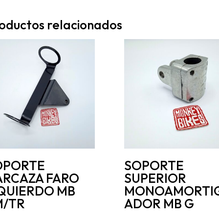
oductos relacionados
OPORTE
SOPORTE
ARCAZA FARO
SUPERIOR
ZQUIERDO MB
MONOAMORTI
M/TR
ADOR MB G