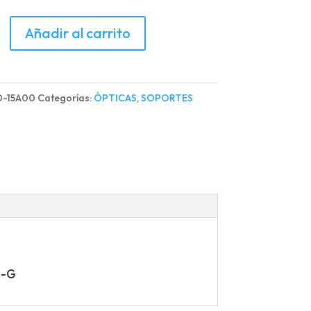
TE
Añadir al carrito
ZA
TERO
0-15A00
Categorías:
ÓPTICAS
,
SOPORTES
HO
d
B-G