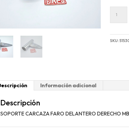
SOPOR
CARCA
FARO
DELAN
SKU:
5153
DEREC
MB-
G
cantida
Descripción
Información adicional
Descripción
SOPORTE CARCAZA FARO DELANTERO DERECHO M