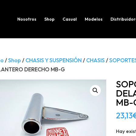
Búsqueda
de
productos
Nosotros
Shop
Casual
Modelos
Distribuidor
io
/
Shop
/
CHASIS Y SUSPENSIÓN
/
CHASIS
/
SOPORTE
LANTERO DERECHO MB-G
SOP
DEL
MB-
23,13
Hay exis