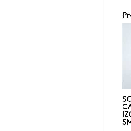
Pr
S
C
I
S