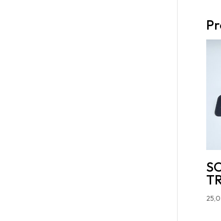
Pr
S
T
25,0