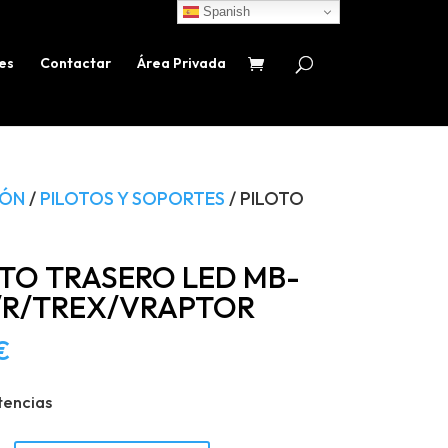
Spanish
es
Contactar
Área Privada
IÓN
/
PILOTOS Y SOPORTES
/ PILOTO
OTO TRASERO LED MB-
/R/TREX/VRAPTOR
€
tencias