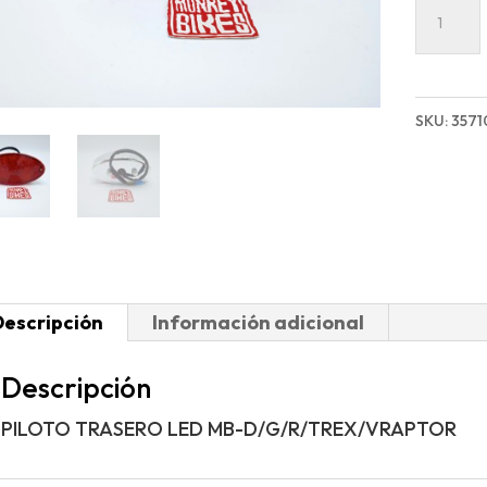
PILOTO
TRASE
LED
MB-
SKU:
3571
D/G/R/
cantida
Descripción
Información adicional
Descripción
PILOTO TRASERO LED MB-D/G/R/TREX/VRAPTOR