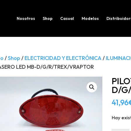
Búsqueda
de
productos
Nosotros
Shop
Casual
Modelos
Distribuidor
io
/
Shop
/
ELECTRICIDAD Y ELECTRÓNICA
/
ILUMINAC
ASERO LED MB-D/G/R/TREX/VRAPTOR
PIL
D/G
41,96
Hay exis