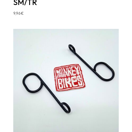
SM/TR
9,96
€