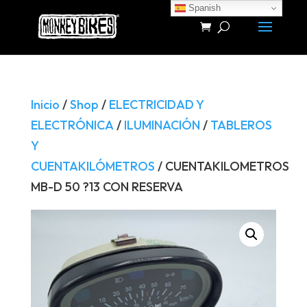
Spanish
Búsqueda
de
productos
Inicio
/
Shop
/
ELECTRICIDAD Y
ELECTRÓNICA
/
ILUMINACIÓN
/
TABLEROS
Y
CUENTAKILÓMETROS
/ CUENTAKILOMETROS
MB-D 50 ?13 CON RESERVA