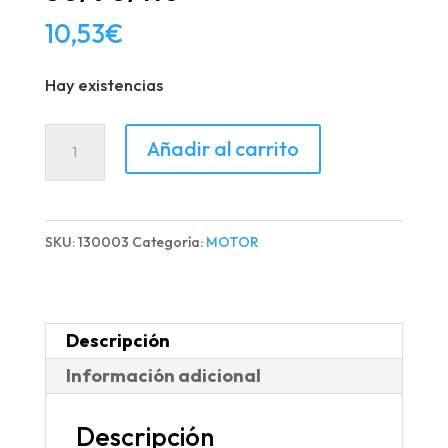
10,53
€
Hay existencias
CUBO
Añadir al carrito
CENTRAL
CAMPANA
EMBRAGUE
SKU:
130003
Categoría:
MOTOR
MB-
D/G/R/TREX
50/90/110
Descripción
cantidad
Información adicional
Descripción