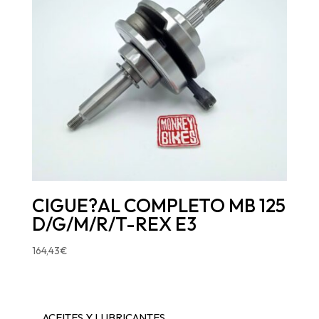
CIGUE?AL COMPLETO MB 125
D/G/M/R/T-REX E3
164,43
€
ACEITES Y LUBRICANTES