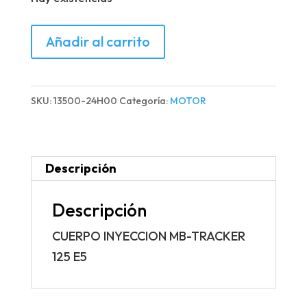
CUERPO
Añadir al carrito
INYECCION
MB-
TRACKER
SKU:
13500-24H00
Categoría:
MOTOR
125
E5
cantidad
Descripción
Descripción
CUERPO INYECCION MB-TRACKER
125 E5