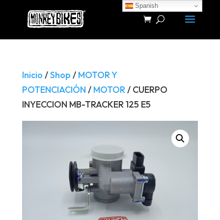
Spanish
Búsqueda
de
productos
Inicio
/
Shop
/
MOTOR Y
POTENCIACIÓN
/
MOTOR
/ CUERPO
INYECCION MB-TRACKER 125 E5