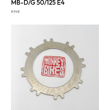
MB-D/G 50/125 E4
8,94
€