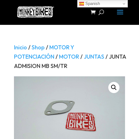
Spanish
Búsqueda
de
productos
Inicio
/
Shop
/
MOTOR Y
POTENCIACIÓN
/
MOTOR
/
JUNTAS
/ JUNTA
ADMISION MB SM/TR