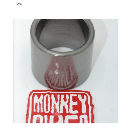
1,13
€