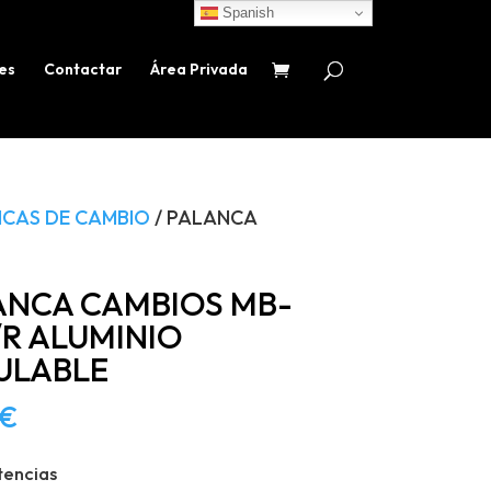
Spanish
es
Contactar
Área Privada
CAS DE CAMBIO
/ PALANCA
ANCA CAMBIOS MB-
/R ALUMINIO
ULABLE
€
tencias