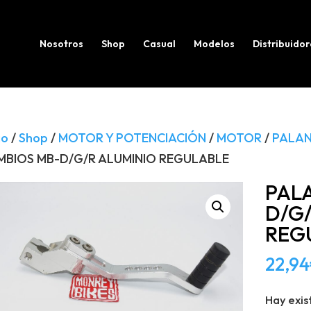
Búsqueda
de
productos
Nosotros
Shop
Casual
Modelos
Distribuidor
io
/
Shop
/
MOTOR Y POTENCIACIÓN
/
MOTOR
/
PALAN
MBIOS MB-D/G/R ALUMINIO REGULABLE
PAL
D/G
REG
22,94
Hay exis