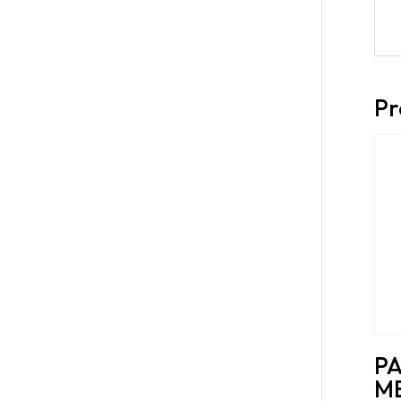
Pr
P
MB