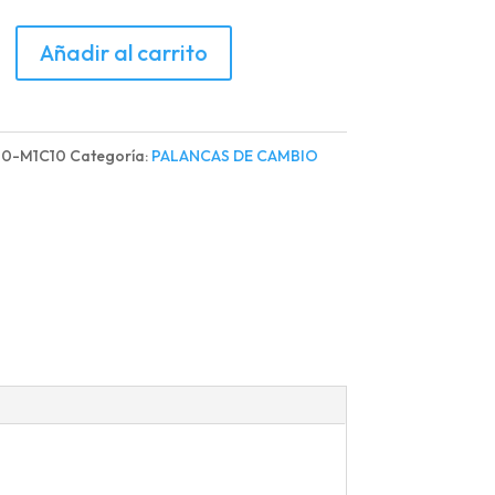
CA
Añadir al carrito
OS
00-M1C10
Categoría:
PALANCAS DE CAMBIO
IO
BLE
d