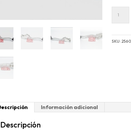
PALAN
CAMBI
MB-
D/G/R
SKU:
256
ALUMIN
REGULA
cantida
Descripción
Información adicional
Descripción