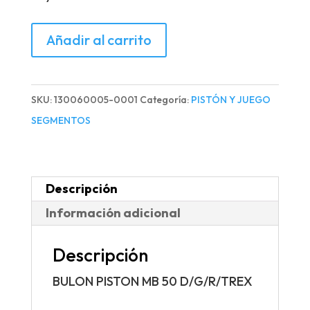
BULON
Añadir al carrito
PISTON
MB
50
SKU:
130060005-0001
Categoría:
PISTÓN Y JUEGO
D/G/R/TREX
SEGMENTOS
cantidad
Descripción
Información adicional
Descripción
BULON PISTON MB 50 D/G/R/TREX