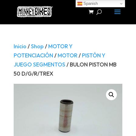
Spanish
Búsqueda
de
productos
Inicio
/
Shop
/
MOTOR Y
POTENCIACIÓN
/
MOTOR
/
PISTÓN Y
JUEGO SEGMENTOS
/ BULON PISTON MB
50 D/G/R/TREX