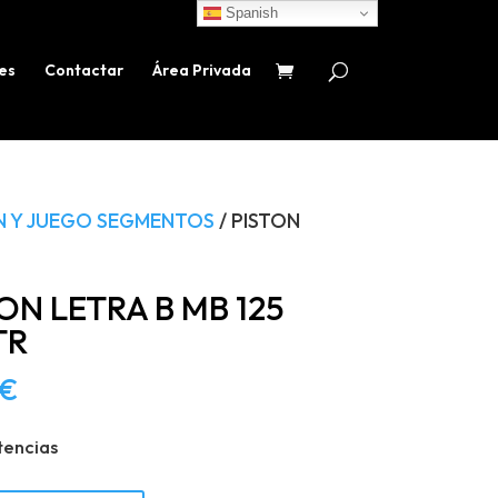
Spanish
es
Contactar
Área Privada
N Y JUEGO SEGMENTOS
/ PISTON
ON LETRA B MB 125
TR
€
tencias