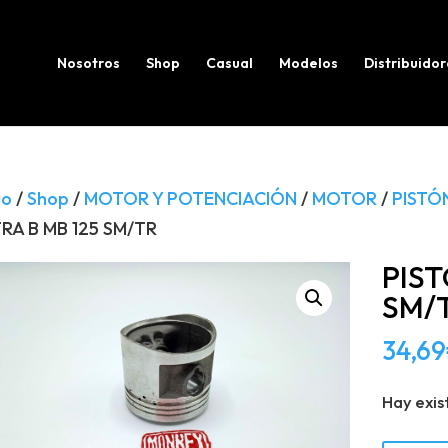
Búsqueda
de
productos
Nosotros
Shop
Casual
Modelos
Distribuidor
io
/
Shop
/
MOTOR Y POTENCIACIÓN
/
MOTOR
/
PISTÓ
RA B MB 125 SM/TR
PIST
SM/
34,69
Hay exis