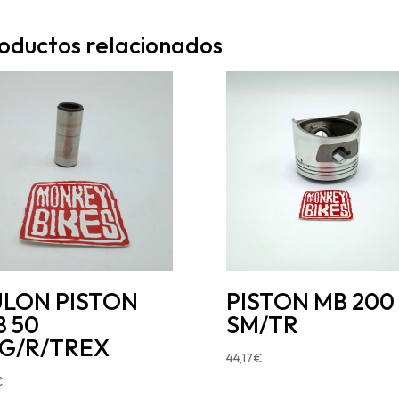
oductos relacionados
ULON PISTON
PISTON MB 200
 50
SM/TR
/G/R/TREX
44,17
€
€