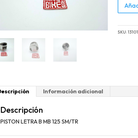
PISTON
Añad
LETRA
B
MB
SKU:
1310
125
SM/TR
cantida
Descripción
Información adicional
Descripción
PISTON LETRA B MB 125 SM/TR