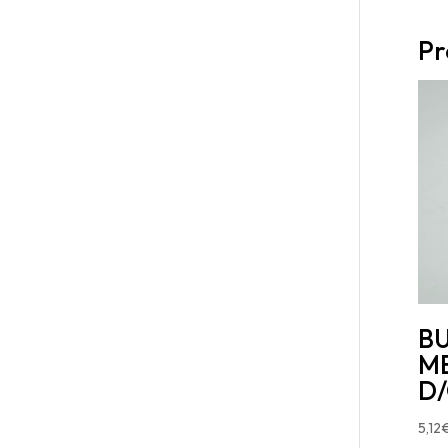
Pr
B
MB
D
5,12