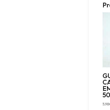
Pr
G
C
E
50
5,98