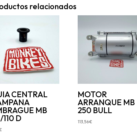
oductos relacionados
UIA CENTRAL
MOTOR
AMPANA
ARRANQUE MB
MBRAGUE MB
250 BULL
/110 D
113,56
€
€