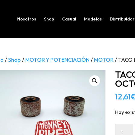
Búsqueda
de
productos
Nosotros
Shop
Casual
Modelos
Distribuidor
io
/
Shop
/
MOTOR Y POTENCIACIÓN
/
MOTOR
/ TACO
TAC
OCT
12,61
Hay exis
TACO