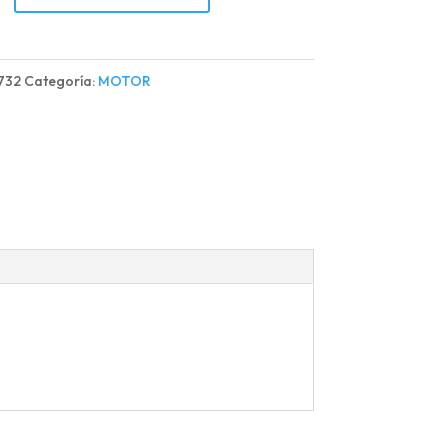
R
732
Categoría:
MOTOR
US
d