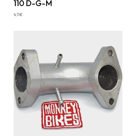
110 D-G-M
4,11
€