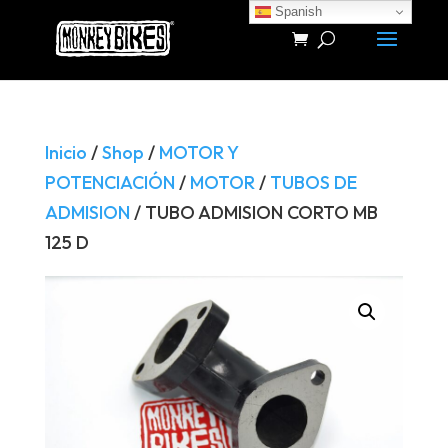
Spanish
Búsqueda
de
productos
Inicio
/
Shop
/
MOTOR Y
POTENCIACIÓN
/
MOTOR
/
TUBOS DE
ADMISION
/ TUBO ADMISION CORTO MB
125 D