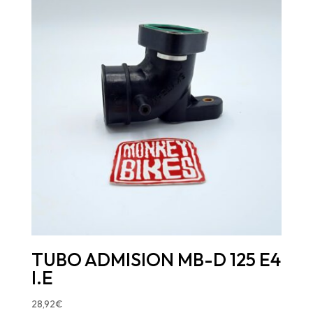
TUBO ADMISION MB-D 125 E4
I.E
28,92
€