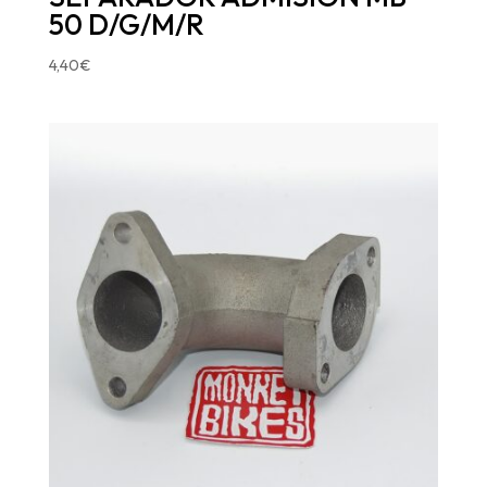
50 D/G/M/R
4,40
€