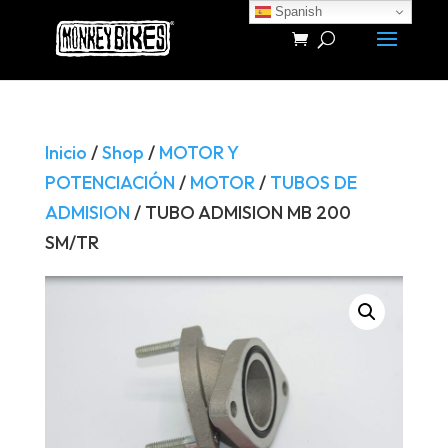
Spanish
Búsqueda
de
productos
Inicio
/
Shop
/
MOTOR Y
POTENCIACIÓN
/
MOTOR
/
TUBOS DE
ADMISION
/ TUBO ADMISION MB 200
SM/TR