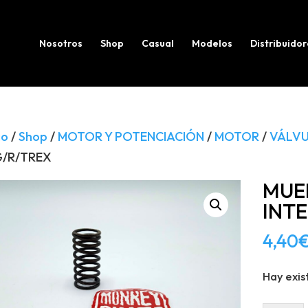
Búsqueda
de
productos
Nosotros
Shop
Casual
Modelos
Distribuidor
io
/
Shop
/
MOTOR Y POTENCIACIÓN
/
MOTOR
/
VÁLV
G/R/TREX
MUE
INTE
4,40
Hay exis