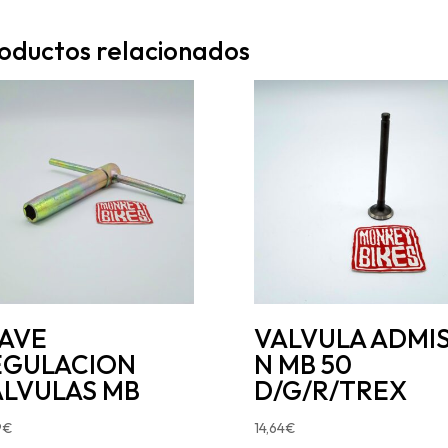
oductos relacionados
LAVE
VALVULA ADMIS
EGULACION
N MB 50
ALVULAS MB
D/G/R/TREX
9
€
14,64
€