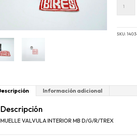
MUELLE
VALVU
INTERI
MB
SKU:
140
D/G/R/
cantida
Descripción
Información adicional
Descripción
MUELLE VALVULA INTERIOR MB D/G/R/TREX