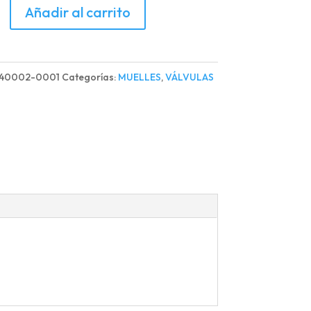
Añadir al carrito
LA
OR
340002-0001
Categorías:
MUELLES
,
VÁLVULAS
TREX
d