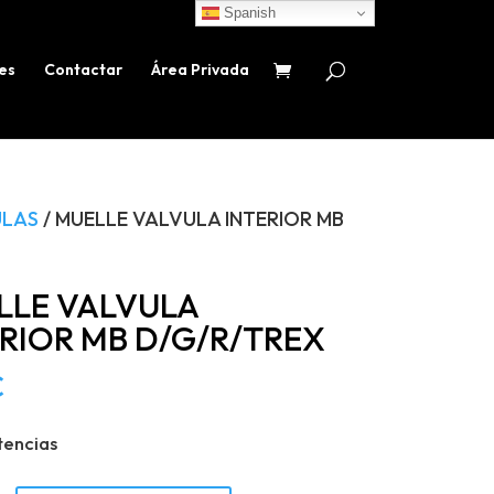
Spanish
es
Contactar
Área Privada
ULAS
/ MUELLE VALVULA INTERIOR MB
LLE VALVULA
RIOR MB D/G/R/TREX
€
tencias