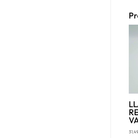
Pr
L
R
V
31,4